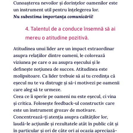
Cunoașterea nevoilor și dorințelor oamenilor este
un instrument util pentru înțelegerea lor.
Nu subestima importanța comunicării!
4. Talentul de a conduce însemnă să ai
mereu o atitudine pozitivă.
Atitudinea unui lider are un impact extraordinar
asupra relațiilor dintre oameni, le colorează
viziunea pe care o au asupra eșecului și le
definește noțiunea de succes. Atitudinea este
molipsitoare. Ca lider trebuie să ai tu credința că
eșecul nu te va distruge și să-i motivezi pe oamenii
care aleg să te urmeze.
Ceea ce îi sperie pe oameni nu este eșecul, ci vina
și critica. Folosește feedback-ul constructiv care
este un instrument grozav de motivare.
Concentrează-ți atenția asupra calităților lor,
laudă-le acțiunile și rezultatele atât în public cât și
în particular și ori de câte ori ai ocazia apreciază-