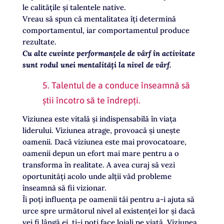
le calitățile și talentele native.
Vreau să spun că mentalitatea îți determină
comportamentul, iar comportamentul produce
rezultate.
Cu alte cuvinte performanțele de vârf în activitate
sunt rodul unei mentalități la nivel de vârf.
5. Talentul de a conduce înseamnă să
știi încotro să te îndrepți.
Viziunea este vitală și indispensabilă în viața
liderului. Viziunea atrage, provoacă și unește
oamenii. Dacă viziunea este mai provocatoare,
oamenii depun un efort mai mare pentru a o
transforma în realitate. A avea curaj să vezi
oportunități acolo unde alții văd probleme
înseamnă să fii vizionar.
Îi poți influența pe oamenii tăi pentru a-i ajuta să
urce spre următorul nivel al existenței lor și dacă
vei fi lângă ei, ți-i poți face loiali pe viață. Viziunea