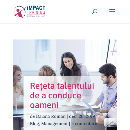
Rețeta talentului
de a conduce
oameni
de
Daiana Roman
|
dec. 26, 2019
|
Blog
,
Management
|
2 comentarii