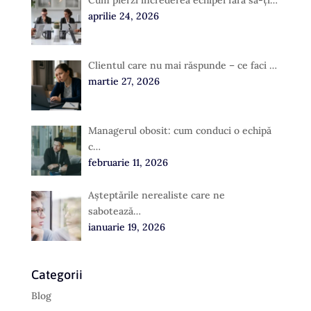
Cum pierzi încrederea echipei fără să-ți…
aprilie 24, 2026
Clientul care nu mai răspunde – ce faci …
martie 27, 2026
Managerul obosit: cum conduci o echipă
c…
februarie 11, 2026
Așteptările nerealiste care ne
sabotează…
ianuarie 19, 2026
Categorii
Blog