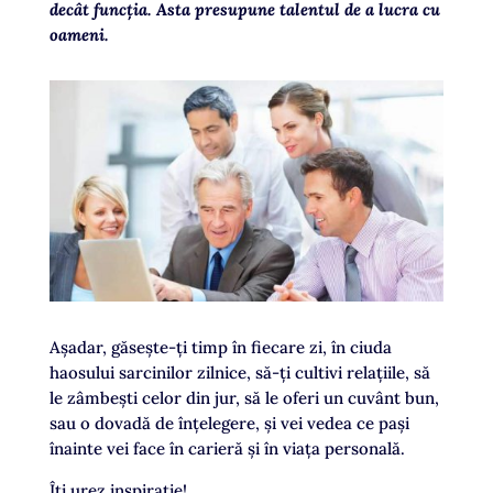
decât funcția. Asta presupune talentul de a lucra cu
oameni.
Așadar, găsește-ți timp în fiecare zi, în ciuda
haosului sarcinilor zilnice, să-ți cultivi relațiile, să
le zâmbești celor din jur, să le oferi un cuvânt bun,
sau o dovadă de înțelegere, și vei vedea ce pași
înainte vei face în carieră și în viața personală.
Îți urez inspirație!