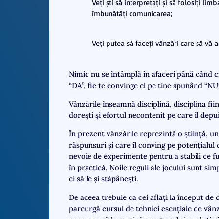
Veți ști să interpretați și să folosiți li
îmbunătăți comunicarea;
Veți putea să faceți vânzări care să vă a
Nimic nu se întâmplă în afaceri până când ci
“DA”, fie te convinge el pe tine spunând “NU“
Vânzările înseamnă disciplină, disciplina fi
dorești și efortul necontenit pe care îl depu
În prezent vânzările reprezintă o știință, un
răspunsuri și care îl conving pe potențialul c
nevoie de experimente pentru a stabili ce fu
în practică. Noile reguli ale jocului sunt sim
ci să le și stăpânești.
De aceea trebuie ca cei aflați la început de
parcurgă cursul de tehnici esențiale de vânz