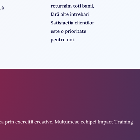
returnăm toți banii,
că
fără alte întrebări.
Satisfacția clienților
este o prioritate
pentru noi.
area prin exerciții creative. Mulțumesc echipei Impact Training