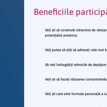
Beneficiile participă
Veți ști să construiți obiective de vânzare
potențialul acestora;
Veți putea să știți să adresați cele mai 
Vă veți îmbogățiți tehnicile de depășire a
Veți ști să faceți vânzarea concentrându-
Veți ști care este formula personală a su