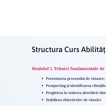
2 zile (6h/zi)
560 
*Corporate – disponibil și pachet personal
**Curs accesibil și în format modular (sesiu
Structura Curs Abilităț
Modulul 1. Tehnici fundamentale de 
Prezentarea procesului de vânzare;
Prospecting și identificarea cliențilo
Pregătirea în vederea abordării clien
Stabilirea obiectivelor de vânzări.