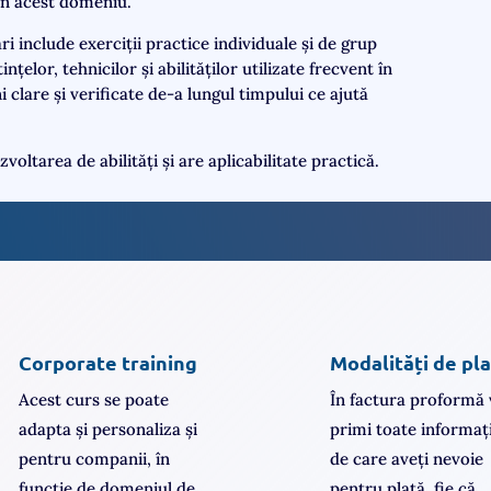
 în acest domeniu.
ri include exerciții practice individuale și de grup
elor, tehnicilor și abilităților utilizate frecvent în
 clare și verificate de-a lungul timpului ce ajută
oltarea de abilități și are aplicabilitate practică.
Corporate training
Modalități de pl
Acest curs se poate
În factura proformă 
adapta și personaliza și
primi toate informați
pentru companii, în
de care aveți nevoie
funcție de domeniul de
pentru plată, fie că