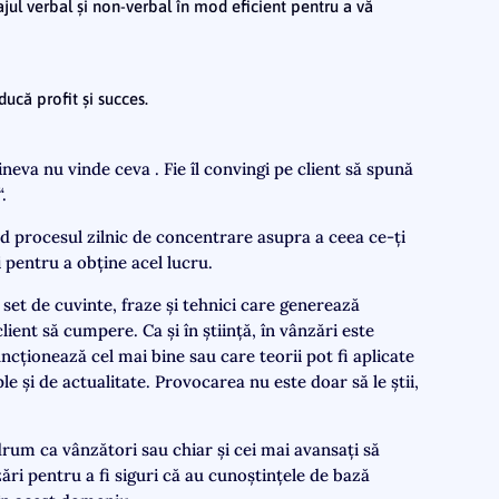
mbajul verbal și non-verbal în mod eficient pentru a vă
ducă profit și succes.
neva nu vinde ceva . Fie îl convingi pe client să spună
.
ind procesul zilnic de concentrare asupra a ceea ce-ți
i pentru a obține acel lucru.
 set de cuvinte, fraze și tehnici care generează
lient să cumpere. Ca și în știință, în vânzări este
ncționează cel mai bine sau care teorii pot fi aplicate
ple și de actualitate. Provocarea nu este doar să le știi,
 drum ca vânzători sau chiar și cei mai avansați să
ări pentru a fi siguri că au cunoștințele de bază