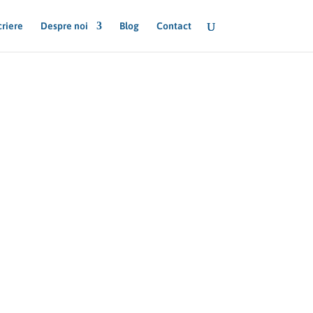
criere
Despre noi
Blog
Contact
ități
ânzărilor