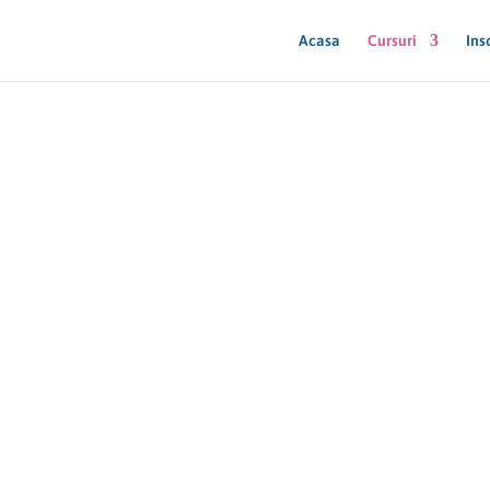
Acasa
Cursuri
Ins
 de Vânzări – Abil
entru Creșterea V