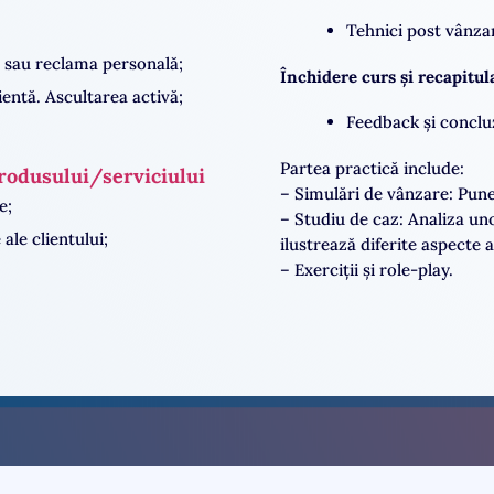
Tehnici post vânzar
ul sau reclama personală;
Închidere curs și recapitul
ientă. Ascultarea activă;
Feedback și concluz
Partea practică include:
produsului/serviciului
– Simulări de vânzare: Puner
e;
– Studiu de caz: Analiza uno
ale clientului;
ilustrează diferite aspecte a
– Exerciții și role-play.