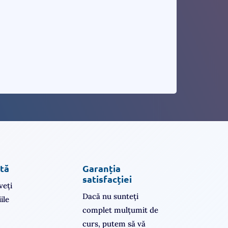
ată
Garanția
satisfacției
veți
Dacă nu sunteți
ile
complet mulțumit de
curs, putem să vă