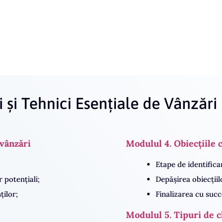
26 septembrie
lei/zi
izat pentru companii (preț negociat pe grupe).
ni mai scurte) sau 1:1 personalizat.
i și Tehnici Esențiale de Vânzări
vânzări
Modulul 4. Obiecțiile c
Etape de identificar
r potențiali;
Depășirea obiecțiilo
ților;
Finalizarea cu succ
Modulul 5. Tipuri de c