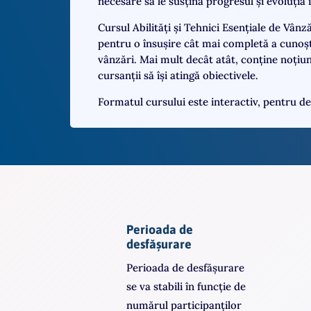
necesare să le susțină progresul și evoluția
Cursul Abilități și Tehnici Esențiale de Vânză
pentru o însușire cât mai completă a cunoștinț
vânzări. Mai mult decât atât, conține noțiuni
cursanții să își atingă obiectivele.
Formatul cursului este interactiv, pentru dezv
Perioada de
desfășurare
Perioada de desfășurare
se va stabili în funcție de
numărul participanților