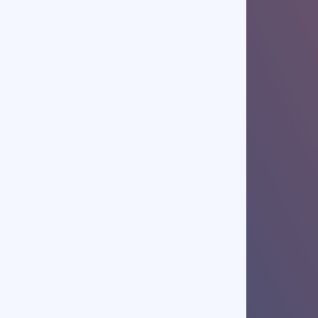
Durata cursului:
2 zile (6h/zi)
Nr. participanți:
min. 6 persoane
Diplomă de participare
Rezervă-ți locul