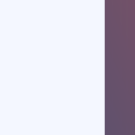
Curs Abilități și
Tehnici Esențiale
de Vânzări
560 lei/zi