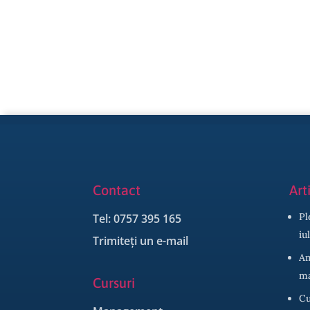
Contact
Art
Pl
Tel: 0757 395 165
iu
Trimiteți un e-mail
Am
ma
Cursuri
Cu