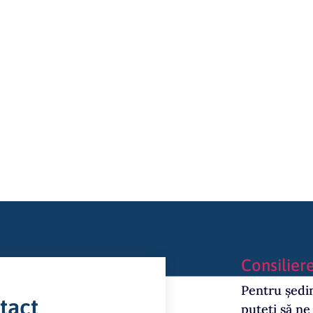
secretariat@impacttraining.ro
Consiliere
Pentru ședin
tact
puteți să ne 