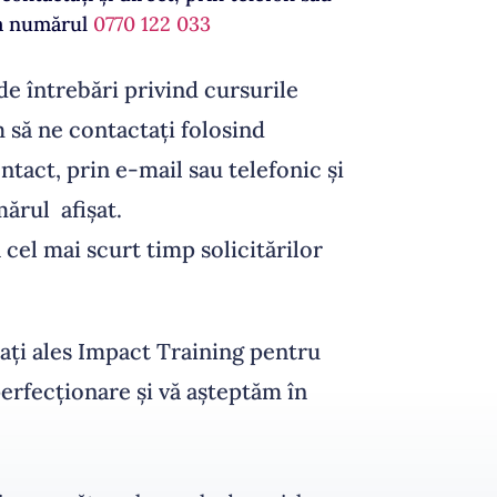
a numărul
0770 122 033
de întrebări privind cursurile
 să ne contactați folosind
tact, prin e-mail sau telefonic și
ărul afișat.
cel mai scurt timp solicitărilor
ți ales Impact Training pentru
perfecționare și vă așteptăm în