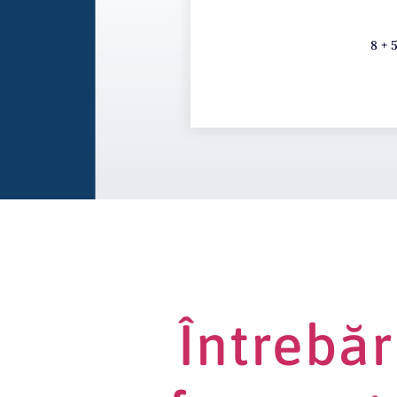
8 + 
Întrebăr