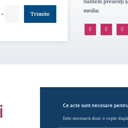
Suntem prezenți și
media:
Trimite
=
5
i
Ce acte sunt necesare pentru
Este necesară doar o copie după 