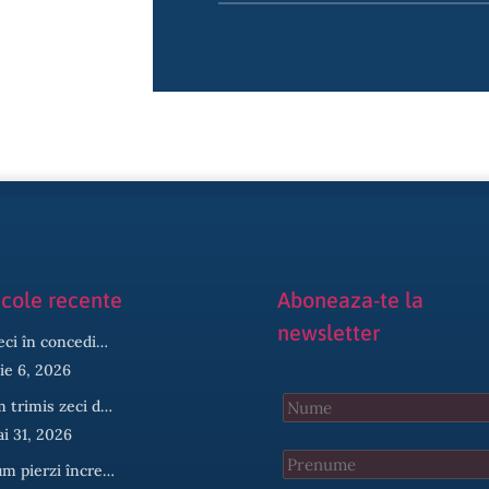
icole recente
Aboneaza-te la
newsletter
eci în concedi…
lie 6, 2026
 trimis zeci d…
i 31, 2026
m pierzi încre…