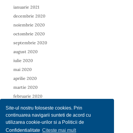
ianuarie 2021
decembrie 2020
noiembrie 2020
octombrie 2020
septembrie 2020
august 2020
iulie 2020
mai 2020
aprilie 2020
martie 2020
februarie 2020
ianuarie 2020
Site-ul nostru foloseste cookies. Prin
decembrie 2019
continuarea navigarii sunteti de acord cu
utilizarea cookie-urilor si a Politicii de
noiembrie 2019
Confidentialitate
Citeste mai mult
octombrie 2019