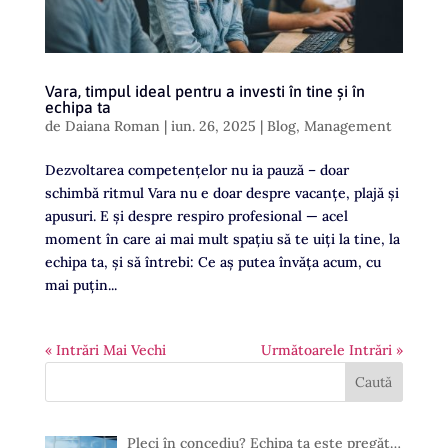
Vara, timpul ideal pentru a investi în tine și în
echipa ta
de
Daiana Roman
|
iun. 26, 2025
|
Blog
,
Management
Dezvoltarea competențelor nu ia pauză – doar
schimbă ritmul Vara nu e doar despre vacanțe, plajă și
apusuri. E și despre respiro profesional — acel
moment în care ai mai mult spațiu să te uiți la tine, la
echipa ta, și să întrebi: Ce aș putea învăța acum, cu
mai puțin...
« Intrări Mai Vechi
Următoarele Intrări »
Pleci în concediu? Echipa ta este pregăt…