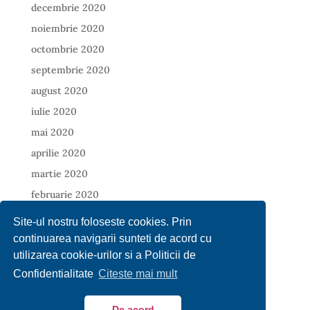
decembrie 2020
noiembrie 2020
octombrie 2020
septembrie 2020
august 2020
iulie 2020
mai 2020
aprilie 2020
martie 2020
februarie 2020
ianuarie 2020
Site-ul nostru foloseste cookies. Prin
decembrie 2019
continuarea navigarii sunteti de acord cu
utilizarea cookie-urilor si a Politicii de
noiembrie 2019
Confidentialitate
Citeste mai mult
octombrie 2019
septembrie 2019
De acord