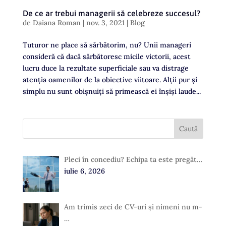
De ce ar trebui managerii să celebreze succesul?
de
Daiana Roman
|
nov. 3, 2021
|
Blog
Tuturor ne place să sărbătorim, nu? Unii manageri
consideră că dacă sărbătoresc micile victorii, acest
lucru duce la rezultate superficiale sau va distrage
atenția oamenilor de la obiective viitoare. Alții pur și
simplu nu sunt obișnuiți să primească ei înșiși laude...
Pleci în concediu? Echipa ta este pregăt…
iulie 6, 2026
Am trimis zeci de CV-uri și nimeni nu m-
…