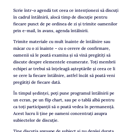
Scrie într-o agendă tot ceea ce intenționezi să discuţi
în cadrul întâlnirii, alocă timp de discuţie pentru
fiecare punct de pe ordinea de zi și trimite oamenilor
prin e-mail, în avans, agenda întâlnirii.
Trimite materiale cu mult înainte de întâlnire sau
măcar cu o zi înainte – cu o cerere de confirmare,
oamenii să le poată examina și să vină pregătiți să
discute despre elementele enumerate. Toți membrii
echipei ar trebui să înțeleagă așteptările și ceea ce li
se cere la fiecare întâlnire, astfel încât să poată veni
pregătiți de fiecare dată.
În timpul ședinței, poţi pune programul întâlnirii pe
un ecran, pe un flip chart, sau pe o tablă albă pentru
ca toți participanții să o poată vedea în permanenţă.
Acest lucru îi ține pe oameni concentrați asupra
subiectelor de discuție.
Ţine discuţia aproape de subiect şi nu depăşi durata