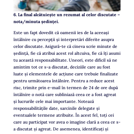
6. La final alcătuiește un rezumat al celor discutate –
nota/minuta şedinţei.
Este un fapt dovedit că oamenii ies de la aceeași
întâlnire cu percepții și interpretări diferite asupra
celor discutate. Asigură-te că cineva scrie minute de
ședință, fie că atribui acest rol altcuiva, fie că îți asumi
tu această responsabilitate. Uneori, este dificil să ne
amintim tot ce s-a discutat, deciziile care au fost
luate și elementele de acțiune care trebuie finalizate
pentru următoarea întâlnire. Pentru a reduce acest
risc, trimite prin e-mail în termen de 24 de ore după
întâlnire o notă care subliniază ceea ce a fost agreat
și lucrurile cele mai importante. Notează
responsabilitățile date, sarcinile delegate și
eventualele termene atribuite. În acest fel, toți cei
care au participat vor avea o imagine clară a ceea ce s-
a discutat şi agreat. De asemenea, identificați și