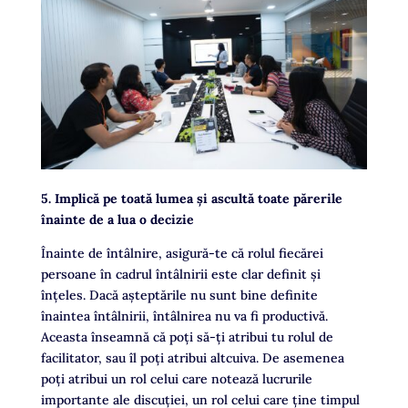
5. Implică pe toată lumea și ascultă toate părerile
înainte de a lua o decizie
Înainte de întâlnire, asigură-te că rolul fiecărei
persoane în cadrul întâlnirii este clar definit și
înțeles. Dacă așteptările nu sunt bine definite
înaintea întâlnirii, întâlnirea nu va fi productivă.
Aceasta înseamnă că poți să-ți atribui tu rolul de
facilitator, sau îl poți atribui altcuiva. De asemenea
poți atribui un rol celui care notează lucrurile
importante ale discuției, un rol celui care ține timpul