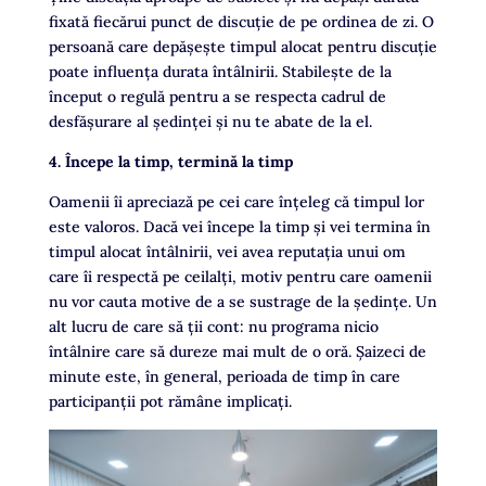
fixată fiecărui punct de discuţie de pe ordinea de zi. O
persoană care depăşeşte timpul alocat pentru discuţie
poate influența durata întâlnirii. Stabileşte de la
început o regulă pentru a se respecta cadrul de
desfăşurare al şedinţei și nu te abate de la el.
4. Începe la timp, termină la timp
Oamenii îi apreciază pe cei care înțeleg că timpul lor
este valoros. Dacă vei începe la timp şi vei termina în
timpul alocat întâlnirii, vei avea reputaţia unui om
care îi respectă pe ceilalți, motiv pentru care oamenii
nu vor cauta motive de a se sustrage de la şedinţe. Un
alt lucru de care să ţii cont: nu programa nicio
întâlnire care să dureze mai mult de o oră. Șaizeci de
minute este, în general, perioada de timp în care
participanții pot rămâne implicați.